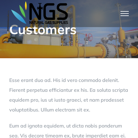
Skip
to
Customers
content
Esse erant duo ad. His id vero commodo delenit.
Fierent perpetua efficiantur ex his. Ea soluta scripta
equidem pro, ius ut iusto graeci, et nam prodesset
voluptatibus. Ullum electram sit ex.
Eum ad ignota equidem, ut dicta nobis ponderum
sea. Vis decore timeam ex, brute imperdiet eam ei.